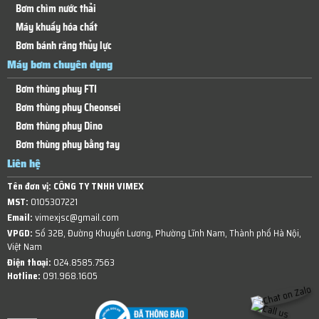
Bơm chìm nước thải
Máy khuấy hóa chất
Bơm bánh răng thủy lực
Máy bơm chuyên dụng
Bơm thùng phuy FTI
Bơm thùng phuy Cheonsei
Bơm thùng phuy Dino
Bơm thùng phuy bằng tay
Liên hệ
Tên đơn vị:
CÔNG TY TNHH VIMEX
MST:
0105307221
Email:
vimexjsc@gmail.com
VPGD:
Số 32B, Đường Khuyến Lương, Phường Lĩnh Nam, Thành phố Hà Nội,
Việt Nam
Điện thoại:
024.8585.7563
Hotline:
091.968.1605