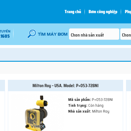
Trang chủ
Bơm công nghiệp
Phụ
.1605
Milton Roy – USA. Model: P+053-728NI
Mã sản phẩm:
P+053-728NI
Tình trạng:
Còn hàng
Nhà sản xuất:
Milton Roy