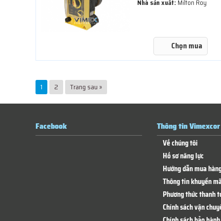
Nhà sản xuất:
Milton Roy
Chọn mua
1
2
Trang sau »
Facebook
Thông tin Vimexcor
Về chúng tôi
Hồ sơ năng lực
Hướng dẫn mua hàn
Thông tin khuyến mã
Phương thức thanh t
Chính sách vận chuy
Chính sách bảo hành 