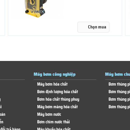
Chọn mua
Máy bơm công nghiệp
Máy bơm chu
Máy bơm hóa chất
Bơm thùng p
Bơm định lượng hóa chất
Bơm thùng p
g
Bơm hóa chất thùng phuy
Bơm thùng p
i
Máy bơm màng hóa chất
Bơm thùng p
oán
Máy bơm nước
ển
Bơm chìm nước thải
đổi trả hàng
Máy khuấy hóa chất