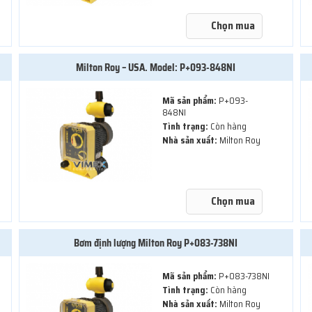
Chọn mua
Milton Roy – USA. Model: P+093-848NI
Mã sản phẩm:
P+093-
848NI
Tình trạng:
Còn hàng
Nhà sản xuất:
Milton Roy
Chọn mua
Bơm định lượng Milton Roy P+083-738NI
Mã sản phẩm:
P+083-738NI
Tình trạng:
Còn hàng
Nhà sản xuất:
Milton Roy