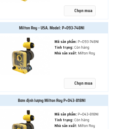
Chọn mua
Milton Roy – USA. Model: P+093-748NI
Mã sản phẩm:
P+093-748NI
Tình trạng:
Còn hàng
Nhà sản xuất:
Milton Roy
Chọn mua
Bơm định lượng Milton Roy P+043-818NI
Mã sản phẩm:
P+043-818NI
Tình trạng:
Còn hàng
Nhà sản xuất:
Milton Roy