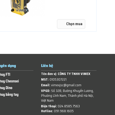
Chọn mua
yên dụng
Liên hệ
Tên đơn vị:
CÔNG TY TNHH VIMEX
huy FTI
MST:
0105307221
huy Cheonsei
Email:
vimexjsc@gmail.com
huy Dino
VPGD:
Số 32B, Đường Khuyến Lương,
huy bằng tay
Phường Lĩnh Nam, Thành phố Hà Nội,
Việt Nam
Điện thoại:
024.8585.7563
Hotline:
091.968.1605