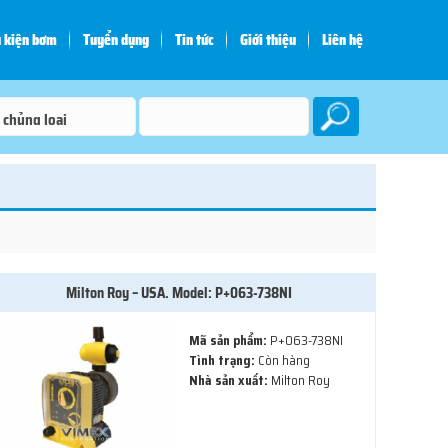
 kiện bơm
Tuyển dụng
Tin tức
Giới thiệu
Liên hệ
Milton Roy – USA. Model: P+063-738NI
Mã sản phẩm:
P+063-738NI
Tình trạng:
Còn hàng
Nhà sản xuất:
Milton Roy