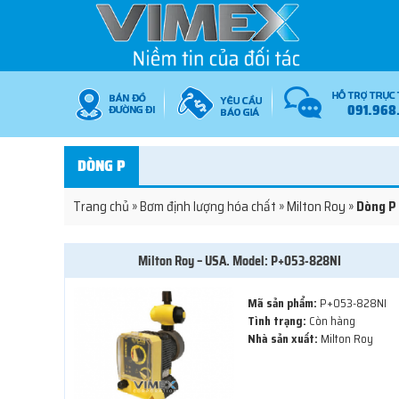
091.968
DÒNG P
Trang chủ
»
Bơm định lượng hóa chất
»
Milton Roy
»
Dòng P
Milton Roy – USA. Model: P+053-828NI
Mã sản phẩm:
P+053-828NI
Tình trạng:
Còn hàng
Nhà sản xuất:
Milton Roy