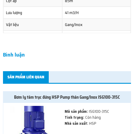
Cột áp
85m
Lưu lượng
41 m3/H
Vật liệu
Gang/Inox
Xuất xứ
China
Bình luận
SẢN PHẨM LIÊN QUAN
Bơm ly tâm trục đứng HSP Pump thân Gang/Inox ISG100-315C
Mã sản phẩm:
ISG100-315C
Tình trạng:
Còn hàng
Nhà sản xuất:
HSP