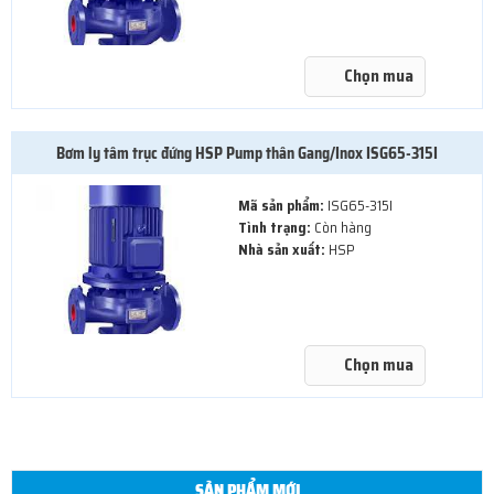
Chọn mua
Bơm ly tâm trục đứng HSP Pump thân Gang/Inox ISG65-315I
Mã sản phẩm:
ISG65-315I
Tình trạng:
Còn hàng
Nhà sản xuất:
HSP
Chọn mua
SẢN PHẨM MỚI