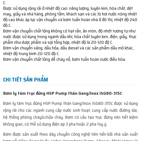
C.
Được sử dụng rộng rãi ở nhiệt độ cao: năng lượng, luyện kim, hóa chất, dệt
may, giấy và nhà hàng, phòng tắm, khách sạn và các lò hơi nước nóng nhiệt
độ cao khác áp lực vận chuyển và bơm tuần hoàn nhà ở đô thị, nhiệt độ 240
độ C.
Bơm vận chuyển chất lỏng không có hạt rắn, ăn mòn, độ nhớt tương tự như
nước được sử dụng trong ngành dầu khí, hóa chất luyện kim, điện, giấy, thực
phẩm như dược phẩm và sợi tổng hợp, nhiệt độ là 20-120 độ C.
Bơm vận chuyển xăng, dầu hỏa, dầu diesel và các sản phẩm dầu mỏ khác,
nhiệt độ trung bình 20-120 độ C.
Bơm vận chuyển chất lỏng dễ cháy nổ, bơm tuần hoàn nước điều hòa.
CHI TIẾT SẢN PHẨM
Bơm ly tâm trục đứng HSP Pump thân Gang/Inox ISG80-315C
Bơm ly tâm trục đứng HSP Pump thân Gang/Inox ISG80-315C được sử dụng
rộng rãi cho các ngành cung cấp nước sinh hoạt, cung cấp nước đường dài,
hệ thống phòng cháy&chữa cháy. Bơm có cấu tạo trục đứng nên tiết kiệm
không gian, có thể sử dụng điện áp 3 pha hoặc 2 pha tùy ý.
Bơm được sản xuất theo dây chuyền công nghệ tiên tiến bởi nhà sản xuất