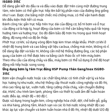
ISG80-315C
Dễ dàng gắn kết do đầu ra và đầu vào được đặt trên cùng một đường trung
tâm, nên bơm có thể gắn trực tiếp lên bất kỳ phần nào của đường ống giống
như 1 van. Được che bằng một chiếc mũ chống mưa, có thể vận hành được
khi điều kiện thời tiết có mưa.
Bánh công tác gắn trực tiếp trên trục dài của động cơ, bố trí bơm và ổ trục
của động cơ là hợp lý, hoạt động của bơm có thể cân bằng hiệu quả tải trọng
hướng tâm và hướng trục. Do đó đảm bảo độ trơn tru trong quá trình hoạt
động, độ rung nhỏ và độ ồn thấp.
Phớt trục cơ khí, sử dụng vòng đệm hợp kim titan nhập khẩu. Phớt cơ khí ở
nhiệt độ trung bình và cao bằng vật liệu cacbua, chống mài mòn, không rò rỉ.
Dễ dàng lắp đặt và bảo trì, không cần mở hệ thống đường ống, các bộ phận
quay của bơm có thể được kéo ra bằng cách tháo ốc vít trên máy bơm.
Theo nhu cầu của dòng chảy và đầu, máy bơm có thể sử dụng ở chế độ hoạt
động nối tiếp hoặc song song.
Ứng dụng bơm ly tâm trục đứng HSP Pump thân Gang/Inox ISG80-
315C
Bơm vận chuyển nước hoặc các chất lỏng khác có tính chất vật lý và hóa
học tương tự như nước, như hệ thống cấp thoát nước công nghiệp và đô thị,
nhà cao tầng áp lực, vườn tưới, tăng cường chữa cháy, vận chuyển đường
dài, HVAC chu trình làm lạnh, phòng tắm và thiết bị sưởi ấm để tuần hoàn
nước điều áp, nhiệt độ < 80 độ C.
Được sử dụng trong luyện kim, công nghiệp hóa chất, dệt, chế biến gỗ, giấy
và nhà hàng, phòng tắm, khách sạn và các lò hơi nước nóng nhiệt độ cao
khác áp lực vận chuyển và bơm tuần hoàn nhà ở đô thị, nhiệt độ dưới 120 độ