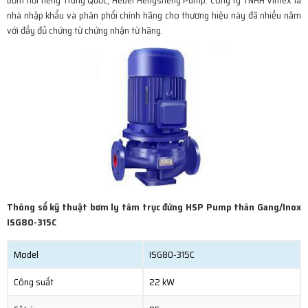
bơm nổi tiếng Trung Quốc, Hebei Hengsheng Pump. Công ty TNHH Vimex là
nhà nhập khẩu và phân phối chính hãng cho thương hiệu này đã nhiều năm
với đầy đủ chứng từ chứng nhận từ hãng.
Thông số kỹ thuật bơm ly tâm trục đứng HSP Pump thân Gang/Inox
ISG80-315C
Model
ISG80-315C
Công suất
22 kW