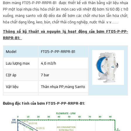
Bơm màng FT05-P-PP-RRPR-B1 được thiết kế với thân bằng vật liệu nhựa
PP một loại nhựa chịu hóa chất ăn mòn cao với nhiệt độ bơm từ 60 độ c trở
xuống, màng santo với độ dẻo dai để bơm các chất như bùn lẫn hóa chất,
hóa chất dạng lỏng, keo, bùn, chất thải công nghiệp, nước thải .v.v……..
Thông số kỹ thuật và nguyên lý hoạt động của bơm FT05-P-PP-
RRPR-B1:
Model
FT05-P-PP-RRPR-B1
Lưu lượng max
4,6 m3/h
Cột áp
7 bar
Vật liệu
Thân nhựa PP,màng Santo
nhiệt độ chịu được
60 độ C
Đường đặc tính của bơm FT05-P-PP-RRPR-B1:
Xuất xứ
USA
Cattalogue bơm FTI