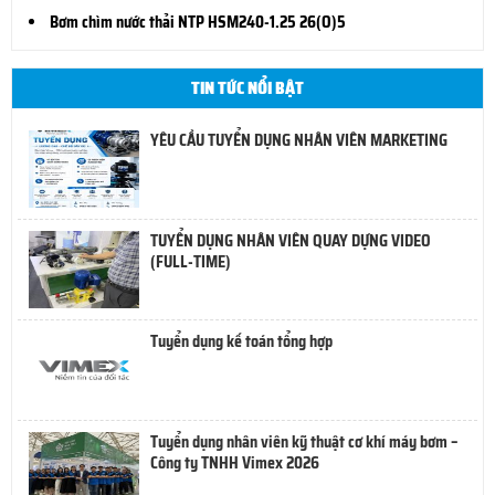
Bơm chìm nước thải NTP HSM240-1.25 26(O)5
TIN TỨC NỔI BẬT
YÊU CẦU TUYỂN DỤNG NHÂN VIÊN MARKETING
TUYỂN DỤNG NHÂN VIÊN QUAY DỰNG VIDEO
(FULL-TIME)
Tuyển dụng kế toán tổng hợp
Tuyển dụng nhân viên kỹ thuật cơ khí máy bơm –
Công ty TNHH Vimex 2026