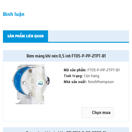
Bình luận
SẢN PHẨM LIÊN QUAN
Bơm màng khí nén 0,5 inh FT05-P-PP-2TPT-B1
Mã sản phẩm:
FT05-P-PP-2TPT-B1
Tình trạng:
Còn hàng
Nhà sản xuất:
finishthompson
Chọn mua