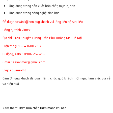
Ứng dụng trong sản xuất hóa chất, mực in, sơn
Ứng dụng trong công nghệ sinh học
Để được tư vấn kỹ hơn quý khách vui lòng liên hệ Mr Hiếu
Công ty tnhh vimex
Địa chỉ : 32B Khuyến Lương-Trần Phú-Hoàng Mai-Hà Nội
Điện thoại : 02 43688 7157
Di động, zalo : 0986 267 452
Gmail : salevimex@gmail.com
Skype : vimexltd
Cám ơn quý khách đã quan tâm, chúc quý khách một ngày làm việc vui vẻ
và hiệu quả
Xem thêm:
Bơm hóa chất
,
Bơm màng khí nén