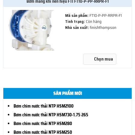
Bơm màng khí nén hiệu FTI FT10-P-PP-RRPR-F1
Mã sản phẩm:
FT10-P-PP-RRPR-F1
Tình trạng:
Còn hàng
Nhà sản xuất:
finishthompson
Chọn mua
SẢN PHẨM MỚI
Bơm chìm nước thải NTP HSM2100
Bơm chìm nước thải NTP HSM730-1.75 265
Bơm chìm nước thải NTP HSM280
Bơm chìm nước thải NTP HSM250