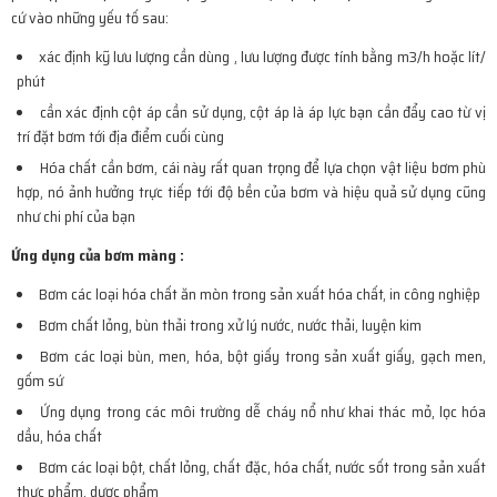
cứ vào những yếu tố sau:
xác định kỹ lưu lượng cần dùng , lưu lượng được tính bằng m3/h hoặc lít/
phút
cần xác định cột áp cần sử dụng, cột áp là áp lực bạn cần đẩy cao từ vị
trí đặt bơm tới địa điểm cuối cùng
Hóa chất cần bơm, cái này rất quan trọng để lựa chọn vật liệu bơm phù
hợp, nó ảnh hưởng trực tiếp tới độ bền của bơm và hiệu quả sử dụng cũng
như chi phí của bạn
Ứng dụng của bơm màng :
Bơm các loại hóa chất ăn mòn trong sản xuất hóa chất, in công nghiệp
Bơm chất lỏng, bùn thải trong xử lý nước, nước thải, luyện kim
Bơm các loại bùn, men, hóa, bột giấy trong sản xuất giấy, gạch men,
gốm sứ
Ứng dụng trong các môi trường dễ cháy nổ như khai thác mỏ, lọc hóa
dầu, hóa chất
Bơm các loại bột, chất lỏng, chất đặc, hóa chất, nước sốt trong sản xuất
thực phẩm, dược phẩm