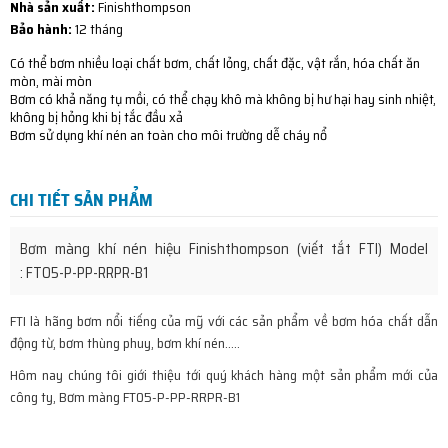
Nhà sản xuất:
Finishthompson
Bảo hành:
12 tháng
Có thể bơm nhiều loại chất bơm, chất lỏng, chất đặc, vật rắn, hóa chất ăn
mòn, mài mòn
Bơm có khả năng tụ mồi, có thể chạy khô mà không bị hư hại hay sinh nhiệt,
không bị hỏng khi bị tắc đầu xả
Bơm sử dụng khí nén an toàn cho môi trường dễ cháy nổ
CHI TIẾT SẢN PHẨM
Bơm màng khí nén hiệu Finishthompson (viết tắt FTI) Model
: FT05-P-PP-RRPR-B1
FTI là hãng bơm nổi tiếng của mỹ với các sản phẩm về bơm hóa chất dẫn
động từ, bơm thùng phuy, bơm khí nén…..
Hôm nay chúng tôi giới thiệu tới quý khách hàng một sản phẩm mới của
công ty, Bơm màng FT05-P-PP-RRPR-B1