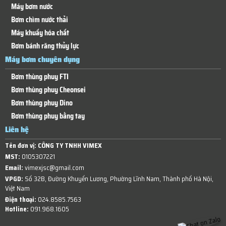
Máy bơm nước
Bơm chìm nước thải
Máy khuấy hóa chất
Bơm bánh răng thủy lực
Máy bơm chuyên dụng
Bơm thùng phuy FTI
Bơm thùng phuy Cheonsei
Bơm thùng phuy Dino
Bơm thùng phuy bằng tay
Liên hệ
Tên đơn vị:
CÔNG TY TNHH VIMEX
MST:
0105307221
Email:
vimexjsc@gmail.com
VPGD:
Số 32B, Đường Khuyến Lương, Phường Lĩnh Nam, Thành phố Hà Nội,
Việt Nam
Điện thoại:
024.8585.7563
Hotline:
091.968.1605