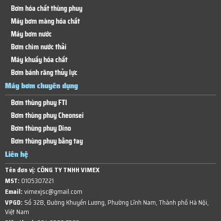
Bơm hóa chất thùng phuy
Máy bơm màng hóa chất
Máy bơm nước
Bơm chìm nước thải
Máy khuấy hóa chất
Bơm bánh răng thủy lực
Máy bơm chuyên dụng
Bơm thùng phuy FTI
Bơm thùng phuy Cheonsei
Bơm thùng phuy Dino
Bơm thùng phuy bằng tay
Liên hệ
Tên đơn vị:
CÔNG TY TNHH VIMEX
MST:
0105307221
Email:
vimexjsc@gmail.com
VPGD:
Số 32B, Đường Khuyến Lương, Phường Lĩnh Nam, Thành phố Hà Nội,
Việt Nam