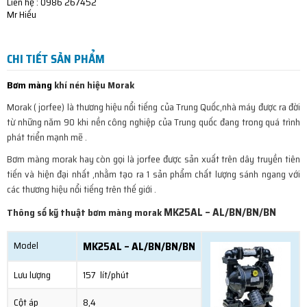
Liên hệ : 0986 267452
Mr Hiếu
CHI TIẾT SẢN PHẨM
Bơm màng
khí nén hiệu Morak
Morak ( jorfee) là thương hiệu nổi tiếng của Trung Quốc,nhà máy được ra đời
từ những năm 90 khi nền công nghiệp của Trung quốc đang trong quá trình
phát triển mạnh mẽ .
Bơm màng morak hay còn gọi là jorfee được sản xuất trên dây truyền tiên
tiến và hiện đại nhất ,nhằm tạo ra 1 sản phẩm chất lượng sánh ngang với
các thương hiệu nổi tiếng trên thế giới .
MK25AL – AL/BN/BN/BN
Thông số kỹ thuật bơm màng morak
Model
MK25AL – AL/BN/BN/BN
Lưu lượng
157 lít/phút
Cột áp
8,4