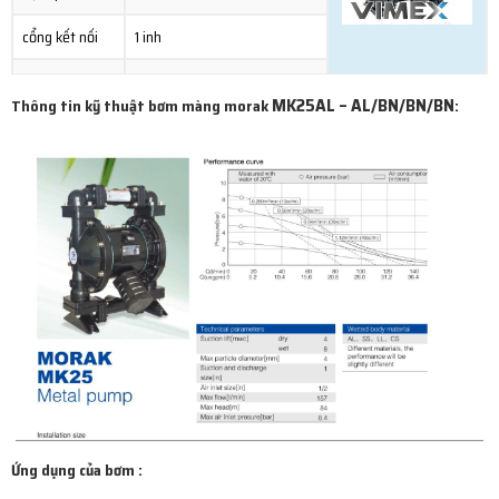
cổng kết nối
1 inh
vật liệu
thân nhôm màng buna
MK25AL – AL/BN/BN/BN
Thông tin kỹ thuật bơm màng morak
:
xuất xứ
Trung Quốc
Catalogue
Ứng dụng của bơm :