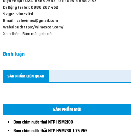
Điện thoại : 024 8585 7563 Fax : 024 3 688 7157
Di Động (zalo): 0986 267 452
Skype: vimexltd
Email : salevimex@gmail.com
Websibe :https://vimexcor.com/
Xem thêm:
Bơm màng khí nén
Bình luận
SẢN PHẨM LIÊN QUAN
SẢN PHẨM MỚI
Bơm chìm nước thải NTP HSM2100
Bơm chìm nước thải NTP HSM730-1.75 265