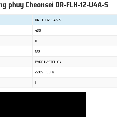
ng phuy Cheonsei DR-FLH-12-U4A-S
DR-FLH-12-U4A-S
430
8
130
PVDF-HASTELLOY
220V – 50Hz
1