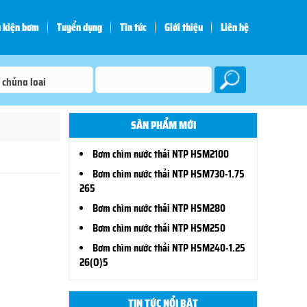
 kiện bơm
Tuyển dụng
Tin tức
Giới thiệu
Liên hệ
SẢN PHẨM MỚI
Bơm chìm nước thải NTP HSM2100
Bơm chìm nước thải NTP HSM730-1.75
265
Bơm chìm nước thải NTP HSM280
Bơm chìm nước thải NTP HSM250
Bơm chìm nước thải NTP HSM240-1.25
26(O)5
TIN TỨC NỔI BẬT