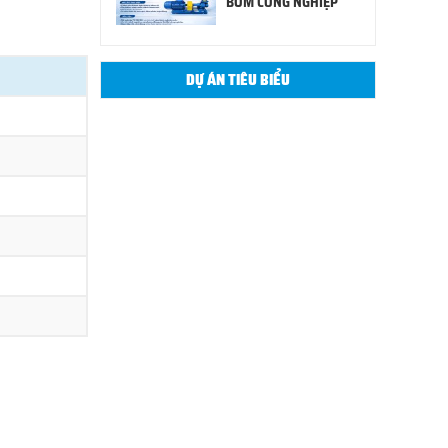
BƠM CÔNG NGHIỆP
DỰ ÁN TIÊU BIỂU