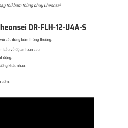
hạy thử bơm thùng phuy Cheonsei
Cheonsei DR-FLH-12-U4A-S
 với các dòng bơm thông thường:
m bảo về độ an toàn cao.
ạt động.
rường khác nhau.
hi bơm.