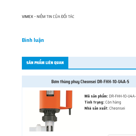
VIMEX
– NIỀM TIN CỦA ĐỐI TÁC
Bình luận
SẢN PHẨM LIÊN QUAN
Bơm thùng phuy Cheonsei DR-FHH-10-U4A-S
Mã sản phẩm:
DR-FHH-10-U4A
Tình trạng:
Còn hàng
Nhà sản xuất:
Cheonsei