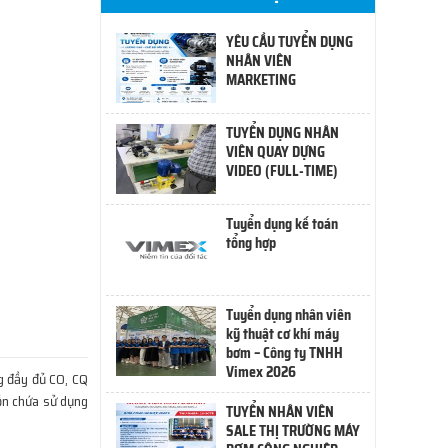
YÊU CẦU TUYỂN DỤNG
NHÂN VIÊN
MARKETING
TUYỂN DỤNG NHÂN
VIÊN QUAY DỰNG
VIDEO (FULL-TIME)
Tuyển dụng kế toán
tổng hợp
Tuyển dụng nhân viên
kỹ thuật cơ khí máy
bơm – Công ty TNHH
Vimex 2026
g đầy đủ CO, CQ
ồn chứa sử dụng
TUYỂN NHÂN VIÊN
SALE THỊ TRƯỜNG MÁY