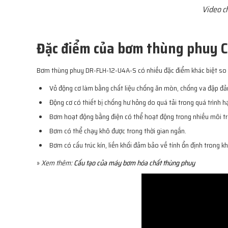
Video c
Đặc điểm của bơm thùng phuy 
Bơm thùng phuy DR-FLH-12-U4A-S có nhiều đặc điểm khác biệt so
Vỏ động cơ làm bằng chất liệu chống ăn mòn, chống va đập đả
Động cơ có thiết bị chống hư hỏng do quá tải trong quá trình h
Bơm hoạt động bằng điện có thể hoạt động trong nhiều môi t
Bơm có thể chạy khô được trong thời gian ngắn.
Bơm có cấu trúc kín, liền khối đảm bảo về tính ổn định trong k
»
Xem thêm:
Cấu tạo của máy bơm hóa chất thùng phuy