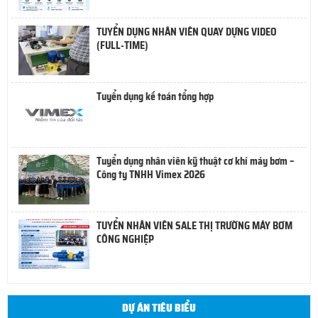
TUYỂN DỤNG NHÂN VIÊN QUAY DỰNG VIDEO
(FULL-TIME)
Tuyển dụng kế toán tổng hợp
Tuyển dụng nhân viên kỹ thuật cơ khí máy bơm –
Công ty TNHH Vimex 2026
TUYỂN NHÂN VIÊN SALE THỊ TRƯỜNG MÁY BƠM
CÔNG NGHIỆP
DỰ ÁN TIÊU BIỂU