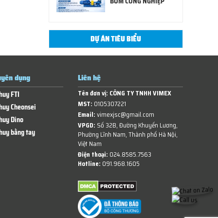
BƠM CÔNG NGHIỆP
DỰ ÁN TIÊU BIỂU
yên dụng
Liên hệ
Tên đơn vị:
CÔNG TY TNHH VIMEX
huy FTI
MST:
0105307221
huy Cheonsei
Email:
vimexjsc@gmail.com
huy Dino
VPGD:
Số 32B, Đường Khuyến Lương,
huy bằng tay
Phường Lĩnh Nam, Thành phố Hà Nội,
Việt Nam
Điện thoại:
024.8585.7563
Hotline:
091.968.1605