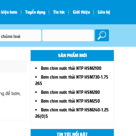
 kiện bơm
Tuyển dụng
Tin tức
Giới thiệu
Liên hệ
SẢN PHẨM MỚI
Bơm chìm nước thải NTP HSM2100
Bơm chìm nước thải NTP HSM730-1.75
265
Bơm chìm nước thải NTP HSM280
ùng để bơm,
Bơm chìm nước thải NTP HSM250
Bơm chìm nước thải NTP HSM240-1.25
26(O)5
TIN TỨC NỔI BẬT