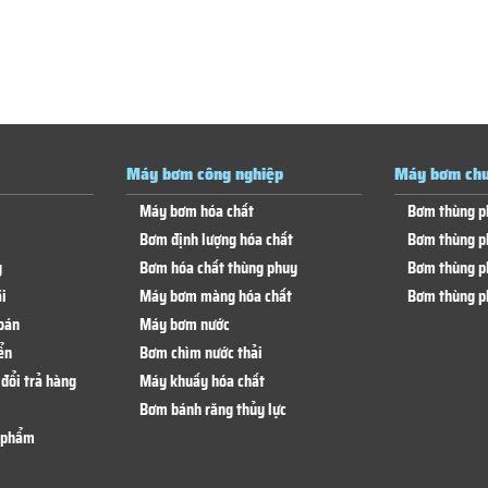
Máy bơm công nghiệp
Máy bơm chu
Máy bơm hóa chất
Bơm thùng p
Bơm định lượng hóa chất
Bơm thùng p
g
Bơm hóa chất thùng phuy
Bơm thùng p
i
Máy bơm màng hóa chất
Bơm thùng p
oán
Máy bơm nước
ển
Bơm chìm nước thải
đổi trả hàng
Máy khuấy hóa chất
Bơm bánh răng thủy lực
n phẩm