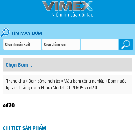
Trang chủ
»
Bơm công nghiệp
»
Máy bơm công nghiệp
»
Bơm nước
ly tâm 1 tầng cánh Ebara Model : CD70/05
»
cd70
cd70
CHI TIẾT SẢN PHẨM