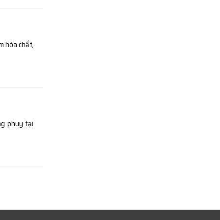
m hóa chất,
g phuy tại