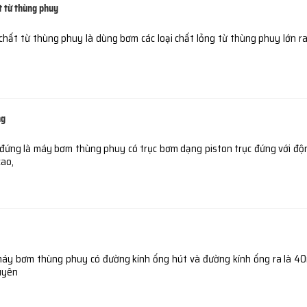
 từ thùng phuy
ất từ thùng phuy là dùng bơm các loại chất lỏng từ thùng phuy lớn ra
ng
đứng là máy bơm thùng phuy có trục bơm dạng piston trục đứng với đ
cao,
áy bơm thùng phuy có đường kính ống hút và đường kính ống ra là 40
uyên