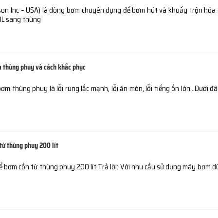
on Inc – USA) là dòng bơm chuyên dụng để bơm hút và khuấy trộn hóa 
0L sang thùng
m thùng phuy và cách khắc phục
m thùng phuy là lỗi rung lắc mạnh, lỗi ăn mòn, lỗi tiếng ồn lớn…Dưới đây
ừ thùng phuy 200 lít
 bơm cồn từ thùng phuy 200 lít Trả lời: Với nhu cầu sử dụng máy bơm 