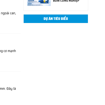
BƠM CÔNG NGHIỆP
 ngoài can,
DỰ ÁN TIÊU BIỂU
ộng cơ mạnh
mm. Đây là