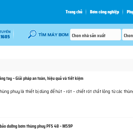
Trang chủ
Bơm công nghiệp
Phụ
.1605
ng tay – Giải pháp an toàn, hiệu quả và tiết kiệm
ùng phuy là thiết bị dùng để hút – rót – chiết rót chất lỏng từ các thùn
à bảo dưỡng bơm thùng phuy PFS 48 – M59P