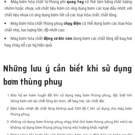
Máy bơm hóa chất từ thùng phi
quay tay
có thể làm bằng chất lượng
nhôm hoặc nhựa, với chất liệu bơm có ứng dụng bơm các loại dầu nhớt, với
chất liệu nhựa có ứng dụng bơm tất cả các loại hóa chất, chất lỏng.
Máy bơm hóa chất thùng phuy
chạy điện
có thể dùng bơm các loại hóa
chất nhẹ, lưu lượng lớn, độ nhớt cao.
Máy bơm hóa chất
động cơ khí nén
dùng bơm các chất lỏng dễ bay hơi
hay cháy nổ cực kỳ hiệu quả
Những lưu ý cần biết khi sử dụng
bơm thùng phuy
Bảo hộ an toàn tuyệt đối khi sử dụng máy bơm thùng phuy, đặc biệt khi
dùng bơm với các chất lỏng ăn mòn, dễ bay hơi, các chất độc
Đảm bảo nhiệt độ chất lỏng không quá 500 độ C khi sử dụng cho máy bơm
thùng phuy
Không sử dụng bơm thùng phuy chạy khô (trừ bơm thùng phuy khí nén) và
không sử dụng bơm thùng phuy trong môi trường khắc nghiệt
Đóng công tắc trước khi vận hành máy bơm, lưu ý đảm bảo an toàn nguồn