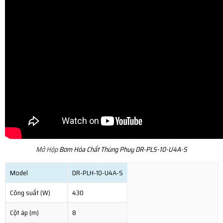
Mở Hộp
Bơm Hóa Chất Thùng Phuy DR-PLS-10-U4A-S
Model
DR-PLH-10-U4A-S
Công suất (W)
430
Cột áp (m)
8