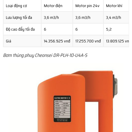
Loại động cơ
Motor điện
Motor pin 24v
Motor khí
Lưu lượng tối đa
3,6 m3/h
3,6 m3/h
3,4 m3/h
Độ cao đẩy tối đa
6
6
5,2
Giá
14.356.925 vnđ
17.255.700 vnđ
13.809.125 vnđ
Bơm thùng phuy Cheonsei DR-PLH-10-U4A-S