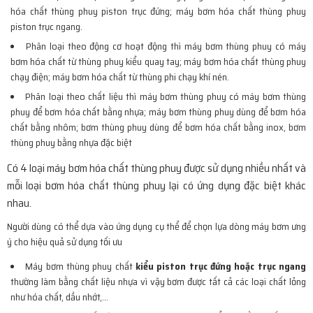
hóa chất thùng phuy piston trục đứng; máy bơm hóa chất thùng phuy
piston trục ngang.
Phân loại theo động cơ hoạt động thì máy bơm thùng phuy có máy
bơm hóa chất từ thùng phuy kiểu quay tay; máy bơm hóa chất thùng phuy
chạy điện; máy bơm hóa chất từ thùng phi chạy khí nén.
Phân loại theo chất liệu thì máy bơm thùng phuy có máy bơm thùng
phuy để bơm hóa chất bằng nhựa; máy bơm thùng phuy dùng để bơm hóa
chất bằng nhôm; bơm thùng phuy dùng để bơm hóa chất bằng inox, bơm
thùng phuy bằng nhựa đặc biệt
Có 4 loại máy bơm hóa chất thùng phuy được sử dụng nhiều nhất và
mỗi loại bơm hóa chất thùng phuy lại có ứng dụng đặc biệt khác
nhau.
Người dùng có thể dựa vào ứng dụng cụ thể để chọn lựa dòng máy bơm ưng
ý cho hiệu quả sử dụng tối ưu
Máy bơm thùng phuy chất
kiểu piston trục đứng hoặc trục ngang
thường làm bằng chất liệu nhựa vì vậy bơm được tất cả các loại chất lỏng
như hóa chất, dầu nhớt,…