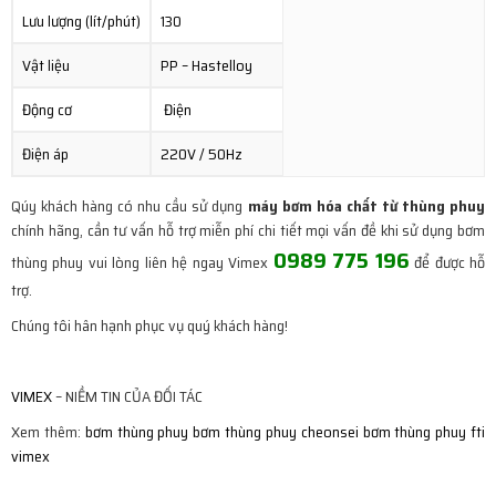
Lưu lượng (lít/phút)
130
Vật liệu
PP – Hastelloy
Động cơ
Điện
Điện áp
220V / 50Hz
Qúy khách hàng có nhu cầu sử dụng
máy bơm hóa chất từ thùng phuy
chính hãng, cần tư vấn hỗ trợ miễn phí chi tiết mọi vấn đề khi sử dụng bơm
0989 775 196
thùng phuy vui lòng liên hệ ngay Vimex
để được hỗ
trợ.
Chúng tôi hân hạnh phục vụ quý khách hàng!
VIMEX
– NIỀM TIN CỦA ĐỐI TÁC
Xem thêm:
bơm thùng phuy
bơm thùng phuy cheonsei
bơm thùng phuy fti
vimex