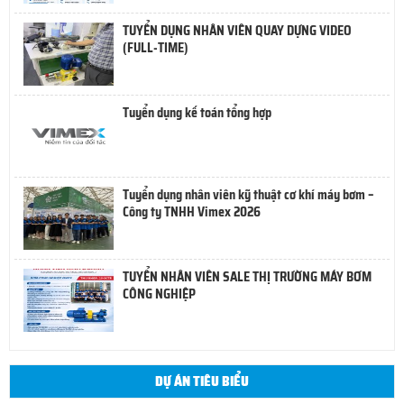
TUYỂN DỤNG NHÂN VIÊN QUAY DỰNG VIDEO
(FULL-TIME)
Tuyển dụng kế toán tổng hợp
Tuyển dụng nhân viên kỹ thuật cơ khí máy bơm –
Công ty TNHH Vimex 2026
TUYỂN NHÂN VIÊN SALE THỊ TRƯỜNG MÁY BƠM
CÔNG NGHIỆP
DỰ ÁN TIÊU BIỂU