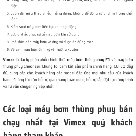
điện
Luôn đặt máy theo chiều thẳng đứng, không để động cơ bị chìm trong chất
lỏng.
Kiểm soát máy bơm liên tục khi hoạt động
Lưu ý khắc phục sự cố máy bơm khi sử dụng
Phải đảm bảo máy bơm và ống xả được lắp đúng cách
Vệ sinh máy bơm định kỳ và thường xuyên
Vimex
là đại lý phân phối chính thức
máy bơm thùng phuy FTI
và máy bơm
thùng phuy Cheonsei. Chúng tôi cam kết sản phẩm chính hãng, CO, CQ đầy
đủ, cung cấp cho khách hàng các model đáp ứng mọi nhu cầu của khách
hàng. Chúng tôi còn hỗ trợ giao hàng toàn quốc, hỗ trợ lắp đặt tại công trình
và tư vấn chuyên nghiệp nhất.
Các loại máy bơm thùng phuy bán
chạy nhất tại Vimex quý khách
hàng tham khảo