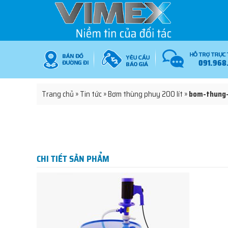
091.968
Trang chủ
»
Tin tức
»
Bơm thùng phuy 200 lít
»
bom-thung-
CHI TIẾT SẢN PHẨM