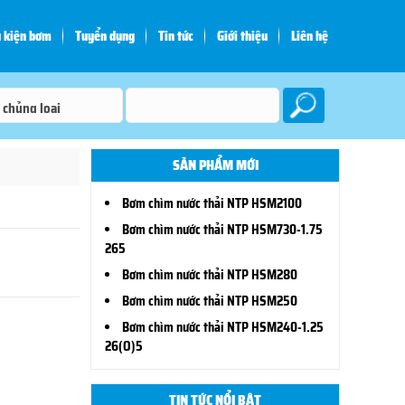
 kiện bơm
Tuyển dụng
Tin tức
Giới thiệu
Liên hệ
SẢN PHẨM MỚI
Bơm chìm nước thải NTP HSM2100
Bơm chìm nước thải NTP HSM730-1.75
265
Bơm chìm nước thải NTP HSM280
Bơm chìm nước thải NTP HSM250
Bơm chìm nước thải NTP HSM240-1.25
26(O)5
TIN TỨC NỔI BẬT