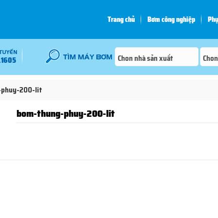
Trang chủ
Bơm công nghiệp
Phụ
.1605
phuy-200-lit
bom-thung-phuy-200-lit