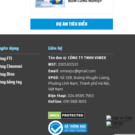
BƠM CÔNG NGHIỆP
DỰ ÁN TIÊU BIỂU
yên dụng
Liên hệ
Tên đơn vị:
CÔNG TY TNHH VIMEX
huy FTI
MST:
0105307221
huy Cheonsei
Email:
vimexjsc@gmail.com
huy Dino
VPGD:
Số 32B, Đường Khuyến Lương,
huy bằng tay
Phường Lĩnh Nam, Thành phố Hà Nội,
Việt Nam
Điện thoại:
024.8585.7563
Hotline:
091.968.1605