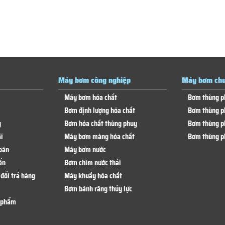
Máy bơm công nghiệp
Máy bơm chu
Máy bơm hóa chất
Bơm thùng p
Bơm định lượng hóa chất
Bơm thùng p
g
Bơm hóa chất thùng phuy
Bơm thùng p
i
Máy bơm màng hóa chất
Bơm thùng p
oán
Máy bơm nước
ển
Bơm chìm nước thải
đổi trả hàng
Máy khuấy hóa chất
Bơm bánh răng thủy lực
n phẩm