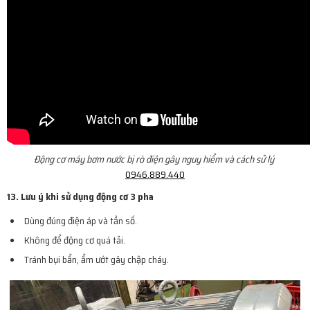
Động cơ máy bơm nước bị rò điện gây nguy hiểm và cách sử lý
0946.889.440
13. Lưu ý khi sử dụng động cơ 3 pha
Dùng đúng điện áp và tần số.
Không để động cơ quá tải.
Tránh bụi bẩn, ẩm ướt gây chập cháy.