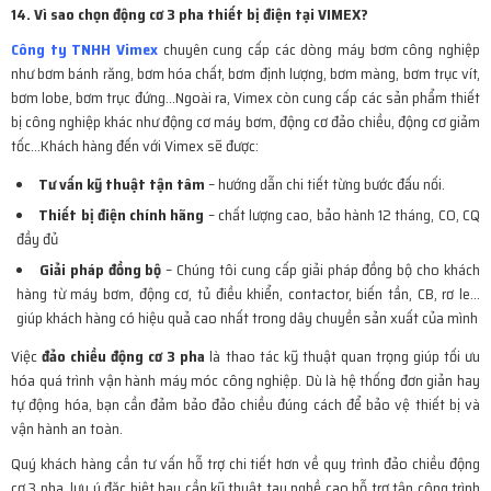
14. Vì sao chọn động cơ 3 pha thiết bị điện tại VIMEX?
Công ty TNHH Vimex
chuyên cung cấp các dòng máy bơm công nghiệp
như bơm bánh răng, bơm hóa chất, bơm định lượng, bơm màng, bơm trục vít,
bơm lobe, bơm trục đứng…Ngoài ra, Vimex còn cung cấp các sản phẩm thiết
bị công nghiệp khác như động cơ máy bơm, động cơ đảo chiều, động cơ giảm
tốc…Khách hàng đến với Vimex sẽ được:
Tư vấn kỹ thuật tận tâm
– hướng dẫn chi tiết từng bước đấu nối.
Thiết bị điện chính hãng
– chất lượng cao, bảo hành 12 tháng, CO, CQ
đầy đủ
Giải pháp đồng bộ
– Chúng tôi cung cấp giải pháp đồng bộ cho khách
hàng từ máy bơm, động cơ, tủ điều khiển, contactor, biến tần, CB, rơ le…
giúp khách hàng có hiệu quả cao nhất trong dây chuyền sản xuất của mình
Việc
đảo chiều động cơ 3 pha
là thao tác kỹ thuật quan trọng giúp tối ưu
hóa quá trình vận hành máy móc công nghiệp. Dù là hệ thống đơn giản hay
tự động hóa, bạn cần đảm bảo đảo chiều đúng cách để bảo vệ thiết bị và
vận hành an toàn.
Quý khách hàng cần tư vấn hỗ trợ chi tiết hơn về quy trình đảo chiều động
cơ 3 pha, lưu ý đặc biệt hay cần kỹ thuật tay nghề cao hỗ trợ tận công trình