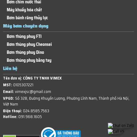
Bơm chìm nước thải
Máy khuấy hóa chất
Bơm bánh răng thủy lực
Máy bơm chuyên dụng
Bơm thùng phuy FTI
Bơm thùng phuy Cheonsei
Bơm thùng phuy Dino
Bơm thùng phuy bằng tay
Liên hệ
Tên đơn vị:
CÔNG TY TNHH VIMEX
MST:
0105307221
Email:
vimexjsc@gmail.com
VPGD:
Số 32B, Đường Khuyến Lương, Phường Lĩnh Nam, Thành phố Hà Nội,
Việt Nam
Điện thoại:
024.8585.7563
Hotline:
091.968.1605