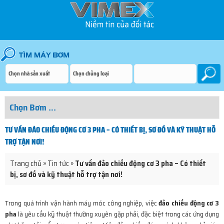
TƯ VẤN ĐẢO CHIỀU ĐỘNG CƠ 3 PHA – CÓ THIẾT BỊ, SƠ ĐỒ VÀ KỸ THUẬT HỖ
TRỢ TẬN NƠI!
Trang chủ
»
Tin tức
»
Tư vấn đảo chiều động cơ 3 pha – Có thiết
bị, sơ đồ và kỹ thuật hỗ trợ tận nơi!
Trong quá trình vận hành máy móc công nghiệp, việc
đảo chiều động cơ 3
pha
là yêu cầu kỹ thuật thường xuyên gặp phải, đặc biệt trong các ứng dụng