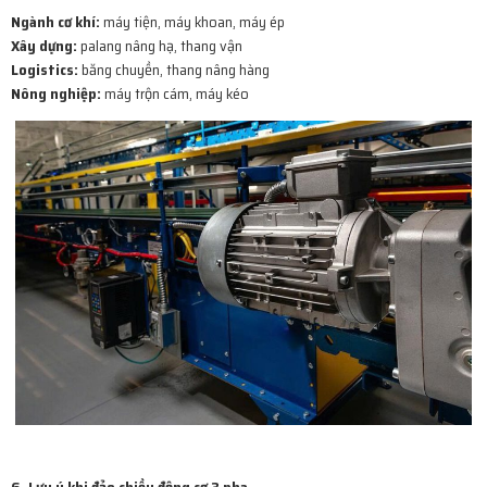
Ngành cơ khí:
máy tiện, máy khoan, máy ép
Xây dựng:
palang nâng hạ, thang vận
Logistics:
băng chuyền, thang nâng hàng
Nông nghiệp:
máy trộn cám, máy kéo