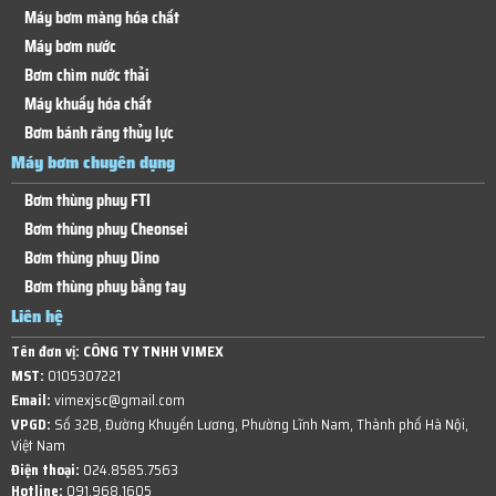
Máy bơm màng hóa chất
Máy bơm nước
Bơm chìm nước thải
Máy khuấy hóa chất
Bơm bánh răng thủy lực
Máy bơm chuyên dụng
Bơm thùng phuy FTI
Bơm thùng phuy Cheonsei
Bơm thùng phuy Dino
Bơm thùng phuy bằng tay
Liên hệ
Tên đơn vị:
CÔNG TY TNHH VIMEX
MST:
0105307221
Email:
vimexjsc@gmail.com
VPGD:
Số 32B, Đường Khuyến Lương, Phường Lĩnh Nam, Thành phố Hà Nội,
Việt Nam
Điện thoại:
024.8585.7563
Hotline:
091.968.1605