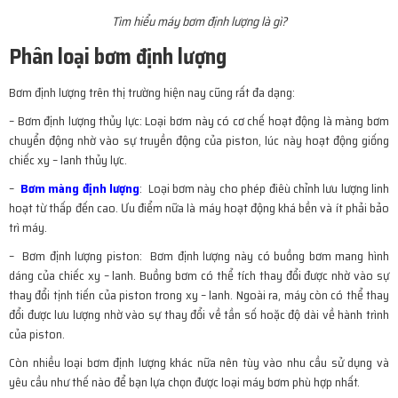
Tìm hiểu máy bơm định lượng là gì?
Phân loại bơm định lượng
Bơm định lượng trên thị trường hiện nay cũng rất đa dạng:
– Bơm định lượng thủy lực: Loại bơm này có cơ chế hoạt động là màng bơm
chuyển động nhờ vào sự truyền động của piston, lúc này hoạt động giống
chiếc xy – lanh thủy lực.
–
Bơm màng định lượng
: Loại bơm này cho phép điêù chỉnh lưu lượng linh
hoạt từ thấp đến cao. Ưu điểm nữa là máy hoạt động khá bền và ít phải bảo
trì máy.
– Bơm định lượng piston: Bơm định lượng này có buồng bơm mang hình
dáng của chiếc xy – lanh. Buồng bơm có thể tích thay đổi được nhờ vào sự
thay đổi tịnh tiến của piston trong xy – lanh. Ngoài ra, máy còn có thể thay
đổi được lưu lượng nhờ vào sự thay đổi về tần số hoặc độ dài về hành trình
của piston.
Còn nhiều loại bơm định lượng khác nữa nên tùy vào nhu cầu sử dụng và
yêu cầu như thế nào để bạn lựa chọn được loại máy bơm phù hợp nhất.