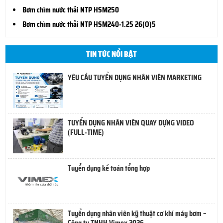
Bơm chìm nước thải NTP HSM250
Bơm chìm nước thải NTP HSM240-1.25 26(O)5
TIN TỨC NỔI BẬT
YÊU CẦU TUYỂN DỤNG NHÂN VIÊN MARKETING
TUYỂN DỤNG NHÂN VIÊN QUAY DỰNG VIDEO
(FULL-TIME)
Tuyển dụng kế toán tổng hợp
Tuyển dụng nhân viên kỹ thuật cơ khí máy bơm –
Công ty TNHH Vimex 2026