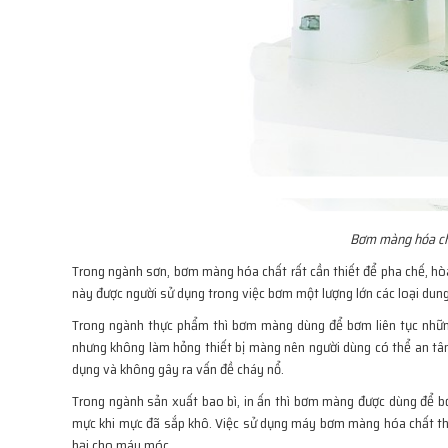
Bơm màng hóa chấ
Trong ngành sơn, bơm màng hóa chất rất cần thiết để pha chế, hòa 
này được người sử dụng trong việc bơm một lượng lớn các loại dun
Trong ngành thực phẩm thì bơm màng dùng để bơm liên tục nhữn
nhưng không làm hỏng thiết bị màng nên người dùng có thể an t
dụng và không gây ra vấn đề cháy nổ.
Trong ngành sản xuất bao bì, in ấn thì bơm màng được dùng để b
mực khi mực đã sắp khô. Việc sử dụng máy bơm màng hóa chất t
hại cho máy móc.