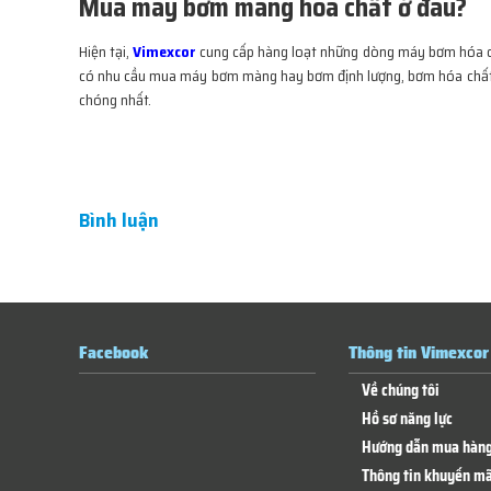
Mua máy bơm màng hóa chất ở đâu?
Hiện tại,
Vimexcor
cung cấp hàng loạt những dòng máy bơm hóa ch
có nhu cầu mua máy bơm màng hay bơm định lượng, bơm hóa chất, c
chóng nhất.
Bình luận
Facebook
Thông tin Vimexcor
Về chúng tôi
Hồ sơ năng lực
Hướng dẫn mua hàn
Thông tin khuyến mã