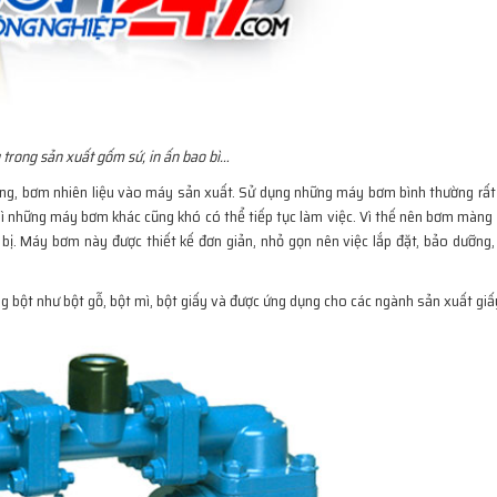
trong sản xuất gốm sứ, in ấn bao bì…
g, bơm nhiên liệu vào máy sản xuất. Sử dụng những máy bơm bình thường rất
hì những máy bơm khác cũng khó có thể tiếp tục làm việc. Vì thế nên bơm màng 
t bị. Máy bơm này được thiết kế đơn giản, nhỏ gọn nên việc lắp đặt, bảo dưỡng,
bột như bột gỗ, bột mì, bột giấy và được ứng dụng cho các ngành sản xuất giấy