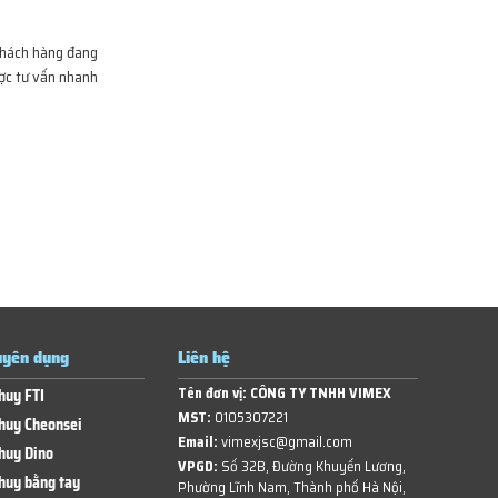
khách hàng đang
ợc tư vấn nhanh
yên dụng
Liên hệ
Tên đơn vị:
CÔNG TY TNHH VIMEX
huy FTI
MST:
0105307221
huy Cheonsei
Email:
vimexjsc@gmail.com
huy Dino
VPGD:
Số 32B, Đường Khuyến Lương,
huy bằng tay
Phường Lĩnh Nam, Thành phố Hà Nội,