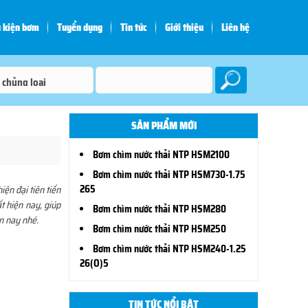
 kiện bơm
Tuyển dụng
Tin tức
Giới thiệu
Liên hệ
SẢN PHẨM MỚI
Bơm chìm nước thải NTP HSM2100
Bơm chìm nước thải NTP HSM730-1.75
265
ện đại tiên tiến
t hiện nay, giúp
Bơm chìm nước thải NTP HSM280
n nay nhé.
Bơm chìm nước thải NTP HSM250
Bơm chìm nước thải NTP HSM240-1.25
26(O)5
TIN TỨC NỔI BẬT