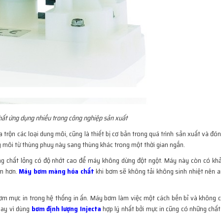
t ứng dụng nhiều trong công nghiệp sản xuất
trộn các loại dung môi, cũng là thiết bị cơ bản trong quá trình sản xuất và đ
g môi từ thùng phuy này sang thùng khác trong một thời gian ngắn.
g chất lỏng có độ nhớt cao để máy không dừng đột ngột. Máy này còn có k
âm hơn.
Máy bơm màng hóa chất
khi bơm sẽ không tải không sinh nhiệt nên a
ơm mực in trong hệ thống in ấn. Máy bơm làm việc một cách bền bỉ và không c
hay vì dùng
bơm định lượng Injecta
hợp lý nhất bởi mực in cũng có những chấ