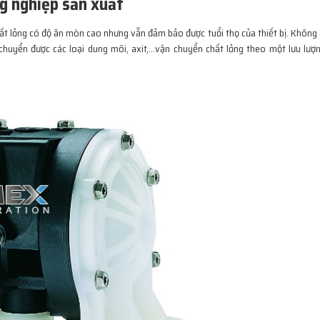
g nghiệp sản xuất
t lỏng có độ ăn mòn cao nhưng vẫn đảm bảo được tuổi thọ của thiết bị. Không 
chuyển được các loại dung môi, axit,…vận chuyển chất lỏng theo một lưu lượ