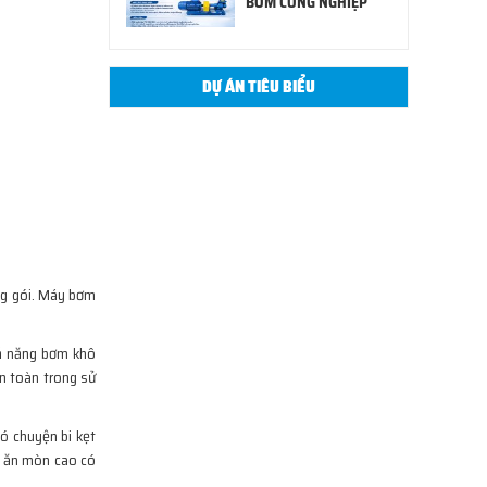
BƠM CÔNG NGHIỆP
DỰ ÁN TIÊU BIỂU
óng gói. Máy bơm
hả năng bơm khô
n toàn trong sử
ó chuyện bi kẹt
t ăn mòn cao có