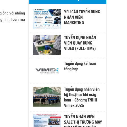
YÊU CẦU TUYỂN DỤNG
giống với những
NHÂN VIÊN
ng tính toán mà
MARKETING
TUYỂN DỤNG NHÂN
VIÊN QUAY DỰNG
VIDEO (FULL-TIME)
Tuyển dụng kế toán
tổng hợp
Tuyển dụng nhân viên
kỹ thuật cơ khí máy
bơm – Công ty TNHH
Vimex 2026
TUYỂN NHÂN VIÊN
SALE THỊ TRƯỜNG MÁY