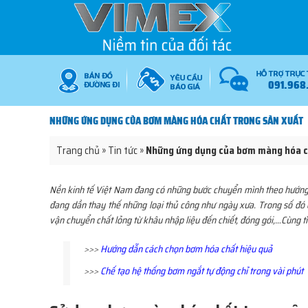
091.968
NHỮNG ỨNG DỤNG CỦA BƠM MÀNG HÓA CHẤT TRONG SẢN XUẤT
Trang chủ
»
Tin tức
»
Những ứng dụng của bơm màng hóa c
Nền kinh tế Việt Nam đang có những bước chuyển mình theo hướng hi
đang dần thay thế những loại thủ công như ngày xưa. Trong số đó c
vận chuyển chất lỏng từ khâu nhập liệu đến chiết, đóng gói,…Cùng 
>>>
Hướng dẫn cách chọn bơm hóa chất hiệu quả
>>>
Chế tạo hệ thống bơm ngắt tự động chỉ trong vài phút