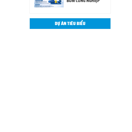
BƠM CÔNG NGHIỆP
DỰ ÁN TIÊU BIỂU