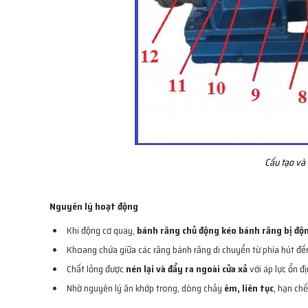
Cấu tạo và
Nguyên lý hoạt động
Khi động cơ quay,
bánh răng chủ động kéo bánh răng bị độ
Khoang chứa giữa các răng bánh răng di chuyển từ phía hút đến
Chất lỏng được
nén lại và đẩy ra ngoài cửa xả
với áp lực ổn đị
Nhờ nguyên lý ăn khớp trong, dòng chảy
êm, liên tục
, hạn ch