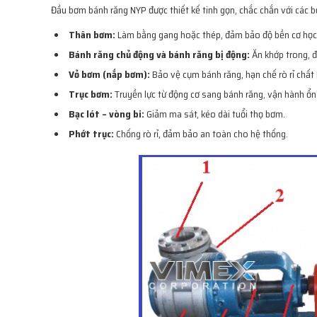
Đầu bơm bánh răng NYP được thiết kế tinh gọn, chắc chắn với các b
Thân bơm:
Làm bằng gang hoặc thép, đảm bảo độ bền cơ học v
Bánh răng chủ động và bánh răng bị động:
Ăn khớp trong, đ
Vỏ bơm (nắp bơm):
Bảo vệ cụm bánh răng, hạn chế rò rỉ chất 
Trục bơm:
Truyền lực từ động cơ sang bánh răng, vận hành ổn
Bạc lót – vòng bi:
Giảm ma sát, kéo dài tuổi thọ bơm.
Phớt trục:
Chống rò rỉ, đảm bảo an toàn cho hệ thống.