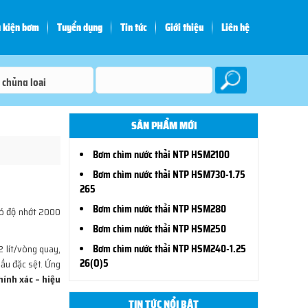
 kiện bơm
Tuyển dụng
Tin tức
Giới thiệu
Liên hệ
SẢN PHẨM MỚI
Bơm chìm nước thải NTP HSM2100
Bơm chìm nước thải NTP HSM730-1.75
265
Bơm chìm nước thải NTP HSM280
có độ nhớt 2000
Bơm chìm nước thải NTP HSM250
 lít/vòng quay,
Bơm chìm nước thải NTP HSM240-1.25
26(O)5
dầu đặc sệt. Ứng
hính xác – hiệu
TIN TỨC NỔI BẬT