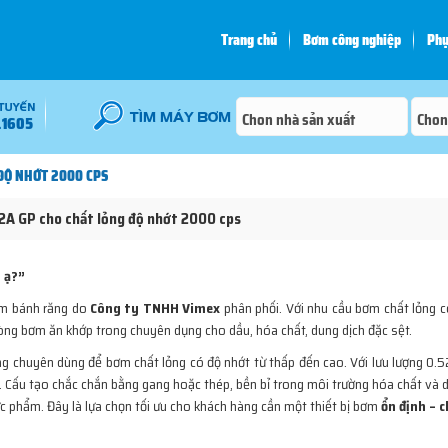
Trang chủ
Bơm công nghiệp
Phụ
.1605
ĐỘ NHỚT 2000 CPS
A GP cho chất lỏng độ nhớt 2000 cps
 ạ?”
ơm bánh răng do
Công ty TNHH Vimex
phân phối. Với nhu cầu bơm chất lỏng 
òng bơm ăn khớp trong chuyên dụng cho dầu, hóa chất, dung dịch đặc sệt.
 chuyên dùng để bơm chất lỏng có độ nhớt từ thấp đến cao. Với lưu lượng 0.52
. Cấu tạo chắc chắn bằng gang hoặc thép, bền bỉ trong môi trường hóa chất và 
c phẩm. Đây là lựa chọn tối ưu cho khách hàng cần một thiết bị bơm
ổn định – c