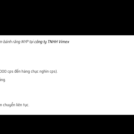
m bánh răng NYP tại
công ty TNHH Vimex
000 cps đến hàng chục nghìn cps).
ỏng.
n chuyển liên tục.