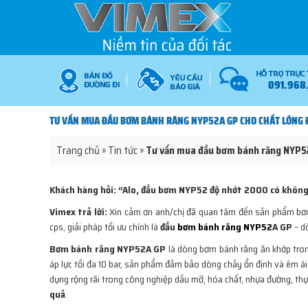
091.968
TƯ VẤN MUA ĐẦU BƠM BÁNH RĂNG NYP52A GP CHO CHẤT LỎNG 
Trang chủ
»
Tin tức
»
Tư vấn mua đầu bơm bánh răng NYP52
Khách hàng hỏi: “Alo, đầu bơm NYP52 độ nhớt 2000 có không
Vimex trả lời:
Xin cảm ơn anh/chị đã quan tâm đến sản phẩm b
cps, giải pháp tối ưu chính là
đầu
bơm bánh răng NYP52
A GP
– d
Bơm bánh răng NYP52A GP
là dòng bơm bánh răng ăn khớp trong
áp lực tối đa 10 bar, sản phẩm đảm bảo dòng chảy ổn định và êm ái
dụng rộng rãi trong công nghiệp dầu mỡ, hóa chất, nhựa đường, thự
quả
.