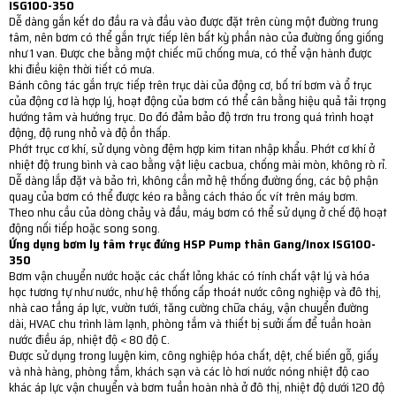
ISG100-350
Dễ dàng gắn kết do đầu ra và đầu vào được đặt trên cùng một đường trung
tâm, nên bơm có thể gắn trực tiếp lên bất kỳ phần nào của đường ống giống
như 1 van. Được che bằng một chiếc mũ chống mưa, có thể vận hành được
khi điều kiện thời tiết có mưa.
Bánh công tác gắn trực tiếp trên trục dài của động cơ, bố trí bơm và ổ trục
của động cơ là hợp lý, hoạt động của bơm có thể cân bằng hiệu quả tải trọng
hướng tâm và hướng trục. Do đó đảm bảo độ trơn tru trong quá trình hoạt
động, độ rung nhỏ và độ ồn thấp.
Phớt trục cơ khí, sử dụng vòng đệm hợp kim titan nhập khẩu. Phớt cơ khí ở
nhiệt độ trung bình và cao bằng vật liệu cacbua, chống mài mòn, không rò rỉ.
Dễ dàng lắp đặt và bảo trì, không cần mở hệ thống đường ống, các bộ phận
quay của bơm có thể được kéo ra bằng cách tháo ốc vít trên máy bơm.
Theo nhu cầu của dòng chảy và đầu, máy bơm có thể sử dụng ở chế độ hoạt
động nối tiếp hoặc song song.
Ứng dụng bơm ly tâm trục đứng HSP Pump thân Gang/Inox ISG100-
350
Bơm vận chuyển nước hoặc các chất lỏng khác có tính chất vật lý và hóa
học tương tự như nước, như hệ thống cấp thoát nước công nghiệp và đô thị,
nhà cao tầng áp lực, vườn tưới, tăng cường chữa cháy, vận chuyển đường
dài, HVAC chu trình làm lạnh, phòng tắm và thiết bị sưởi ấm để tuần hoàn
nước điều áp, nhiệt độ < 80 độ C.
Được sử dụng trong luyện kim, công nghiệp hóa chất, dệt, chế biến gỗ, giấy
và nhà hàng, phòng tắm, khách sạn và các lò hơi nước nóng nhiệt độ cao
khác áp lực vận chuyển và bơm tuần hoàn nhà ở đô thị, nhiệt độ dưới 120 độ