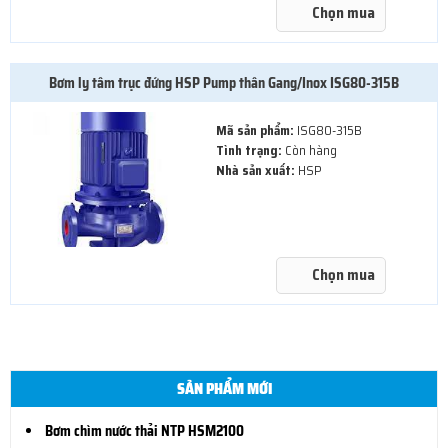
Chọn mua
Bơm ly tâm trục đứng HSP Pump thân Gang/Inox ISG80-315B
Mã sản phẩm:
ISG80-315B
Tình trạng:
Còn hàng
Nhà sản xuất:
HSP
Chọn mua
SẢN PHẨM MỚI
Bơm chìm nước thải NTP HSM2100