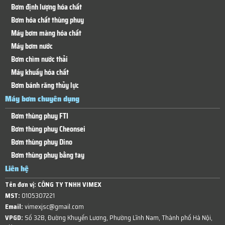
Bơm định lượng hóa chất
Bơm hóa chất thùng phuy
Máy bơm màng hóa chất
Máy bơm nước
Bơm chìm nước thải
Máy khuấy hóa chất
Bơm bánh răng thủy lực
Máy bơm chuyên dụng
Bơm thùng phuy FTI
Bơm thùng phuy Cheonsei
Bơm thùng phuy Dino
Bơm thùng phuy bằng tay
Liên hệ
Tên đơn vị:
CÔNG TY TNHH VIMEX
MST:
0105307221
Email:
vimexjsc@gmail.com
VPGD:
Số 32B, Đường Khuyến Lương, Phường Lĩnh Nam, Thành phố Hà Nội,