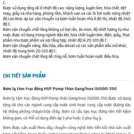
C.
Được sử dụng rộng rãi ở nhiệt độ cao: năng lượng, luyện kim, hóa chất, dệt
may, giấy và nhà hàng, phòng tắm, khách sạn và các lò hơi nước nóng nhiệt
độ cao khác áp lực vận chuyển và bơm tuần hoàn nhà ở đô thị, nhiệt độ 240
độ C.
Bơm vận chuyển chất lỏng không có hạt rắn, ăn mòn, độ nhớt tương tự như
nước được sử dụng trong ngành dầu khí, hóa chất luyện kim, điện, giấy, thực
phẩm như dược phẩm và sợi tổng hợp, nhiệt độ là 20-120 độ C.
Bơm vận chuyển xăng, dầu hỏa, dầu diesel và các sản phẩm dầu mỏ khác,
nhiệt độ trung bình 20-120 độ C.
Bơm vận chuyển chất lỏng dễ cháy nổ, bơm tuần hoàn nước điều hòa.
CHI TIẾT SẢN PHẨM
Bơm ly tâm trục đứng HSP Pump thân Gang/Inox ISG100-350
Bơm ly tâm trục đứng HSP Pump thân Gang/Inox ISG100-350 được sử dụng
rộng rãi cho các ngành cung cấp nước sinh hoạt, cung cấp nước đường dài,
hệ thống phòng cháy&chữa cháy. Bơm có cấu tạo trục đứng nên tiết kiệm
không gian, có thể sử dụng điện áp 3 pha hoặc 2 pha tùy ý.
Bơm được sản xuất theo dây chuyền công nghệ tiên tiến bởi nhà sản xuất