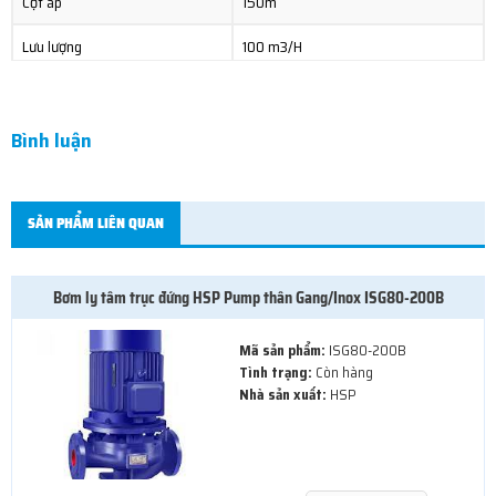
Cột áp
150m
Lưu lượng
100 m3/H
Vật liệu
Gang/Inox
Xuất xứ
China
Bình luận
SẢN PHẨM LIÊN QUAN
Bơm ly tâm trục đứng HSP Pump thân Gang/Inox ISG80-200B
Mã sản phẩm:
ISG80-200B
Tình trạng:
Còn hàng
Nhà sản xuất:
HSP