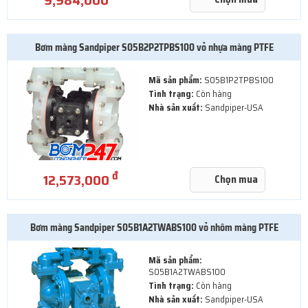
Bơm màng Sandpiper S05B2P2TPBS100 vỏ nhựa màng PTFE
Mã sản phẩm:
S05B1P2TPBS100
Tình trạng:
Còn hàng
Nhà sản xuất:
Sandpiper-USA
đ
12,573,000
Chọn mua
Bơm màng Sandpiper S05B1A2TWABS100 vỏ nhôm màng PTFE
Mã sản phẩm:
S05B1A2TWABS100
Tình trạng:
Còn hàng
Nhà sản xuất:
Sandpiper-USA