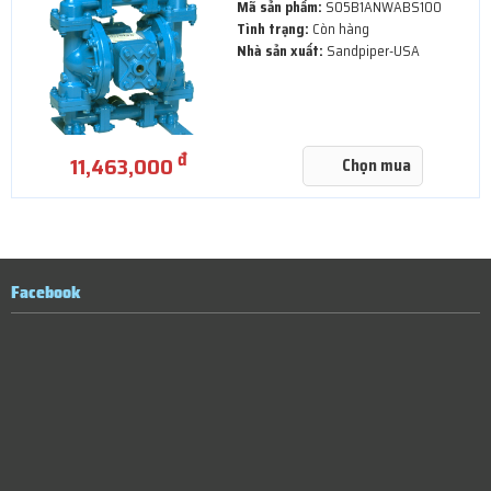
Mã sản phẩm:
S05B1ANWABS100
Tình trạng:
Còn hàng
Nhà sản xuất:
Sandpiper-USA
đ
11,463,000
Chọn mua
Facebook