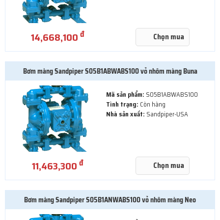
đ
14,668,100
Chọn mua
Bơm màng Sandpiper S05B1ABWABS100 vỏ nhôm màng Buna
Mã sản phẩm:
S05B1ABWABS100
Tình trạng:
Còn hàng
Nhà sản xuất:
Sandpiper-USA
đ
11,463,300
Chọn mua
Bơm màng Sandpiper S05B1ANWABS100 vỏ nhôm màng Neo