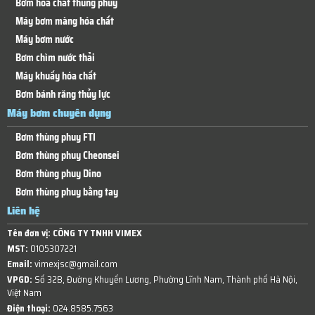
Bơm hóa chất thùng phuy
Máy bơm màng hóa chất
Máy bơm nước
Bơm chìm nước thải
Máy khuấy hóa chất
Bơm bánh răng thủy lực
Máy bơm chuyên dụng
Bơm thùng phuy FTI
Bơm thùng phuy Cheonsei
Bơm thùng phuy Dino
Bơm thùng phuy bằng tay
Liên hệ
Tên đơn vị:
CÔNG TY TNHH VIMEX
MST:
0105307221
Email:
vimexjsc@gmail.com
VPGD:
Số 32B, Đường Khuyến Lương, Phường Lĩnh Nam, Thành phố Hà Nội,
Việt Nam
Điện thoại:
024.8585.7563