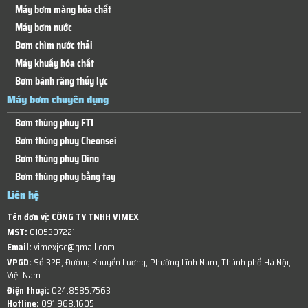
Máy bơm màng hóa chất
Máy bơm nước
Bơm chìm nước thải
Máy khuấy hóa chất
Bơm bánh răng thủy lực
Máy bơm chuyên dụng
Bơm thùng phuy FTI
Bơm thùng phuy Cheonsei
Bơm thùng phuy Dino
Bơm thùng phuy bằng tay
Liên hệ
Tên đơn vị:
CÔNG TY TNHH VIMEX
MST:
0105307221
Email:
vimexjsc@gmail.com
VPGD:
Số 32B, Đường Khuyến Lương, Phường Lĩnh Nam, Thành phố Hà Nội,
Việt Nam
Điện thoại:
024.8585.7563
Hotline:
091.968.1605