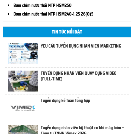
Bơm chìm nước thải NTP HSM250
Bơm chìm nước thải NTP HSM240-1.25 26(O)5
TIN TỨC NỔI BẬT
YÊU CẦU TUYỂN DỤNG NHÂN VIÊN MARKETING
TUYỂN DỤNG NHÂN VIÊN QUAY DỰNG VIDEO
(FULL-TIME)
Tuyển dụng kế toán tổng hợp
Tuyển dụng nhân viên kỹ thuật cơ khí máy bơm –
Công ty TNHH Vimex 2026