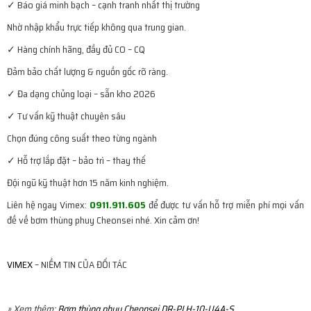
✓ Báo giá minh bạch – cạnh tranh nhất thị trường
Nhờ nhập khẩu trực tiếp không qua trung gian.
✓ Hàng chính hãng, đầy đủ CO – CQ
Đảm bảo chất lượng & nguồn gốc rõ ràng.
✓ Đa dạng chủng loại – sẵn kho 2026
✓ Tư vấn kỹ thuật chuyên sâu
Chọn đúng công suất theo từng ngành
✓ Hỗ trợ lắp đặt – bảo trì – thay thế
Đội ngũ kỹ thuật hơn 15 năm kinh nghiệm.
Liên hệ ngay Vimex:
0911.911.605
để được tư vấn hỗ trợ miễn phí mọi vấn
đề về bơm thùng phuy Cheonsei nhé. Xin cảm ơn!
VIMEX
– NIỀM TIN CỦA ĐỐI TÁC
» Xem thêm:
Bơm thùng phuy Cheonsei DR-PLH-10-U4A-S