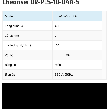
Cheonsei DR-PLS-10-U4A-S
Model
DR-PLS-10-U4A-S
Công suất (W)
430
Cột áp (m)
8
Lưu lượng (lít/phút)
130
Vật liệu
PP – SS316
Động cơ
Điện
Điện áp
220V / 50Hz