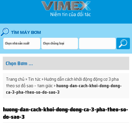
Trang chủ
»
Tin tức
»
Hướng dẫn cách khởi động động cơ 3 pha
theo sơ đồ sao – tam giác
»
huong-dan-cach-khoi-dong-dong-
ca-3-pha-theo-so-do-sao-3
huong-dan-cach-khoi-dong-dong-ca-3-pha-theo-so-
do-sao-3